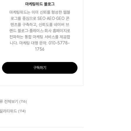
마케팅위드 블로그
마케팅위드는 이미 신뢰를 형성한 웹블
로그를 중심으로 SEO·AEO·GEO 콘
텐츠를 구축하고, 신뢰도를 네이버 브
랜드 블로그·플레이스·회사 홈페이지로
전파하는 통합 마케팅 서비스를 제공합
니다. 마케팅 대행 문의: 010-5778-
1756
구독하기
류 전체보기
(116)
틸리티위드
(114)