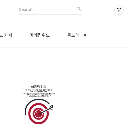
드 카페
마케팅위드
위드애니AI