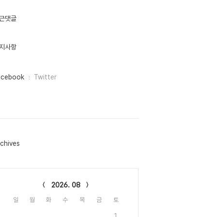
근댓글
지사항
acebook
Twitter
chives
lendar
2026. 08
일
월
화
수
목
금
토
1