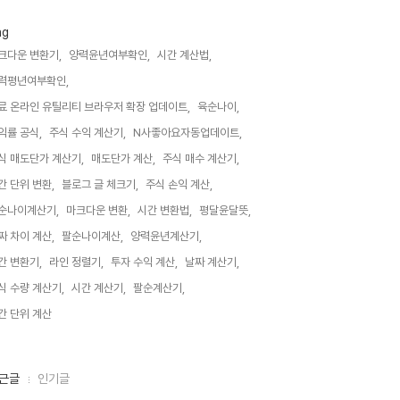
ag
크다운 변환기,
양력윤년여부확인,
시간 계산법,
력평년여부확인,
료 온라인 유틸리티 브라우저 확장 업데이트,
육순나이,
익률 공식,
주식 수익 계산기,
N사좋아요자동업데이트,
식 매도단가 계산기,
매도단가 계산,
주식 매수 계산기,
간 단위 변환,
블로그 글 체크기,
주식 손익 계산,
순나이계산기,
마크다운 변환,
시간 변환법,
평달윤달뜻,
짜 차이 계산,
팔순나이계산,
양력윤년계산기,
간 변환기,
라인 정렬기,
투자 수익 계산,
날짜 계산기,
식 수량 계산기,
시간 계산기,
팔순계산기,
간 단위 계산,
근글
인기글