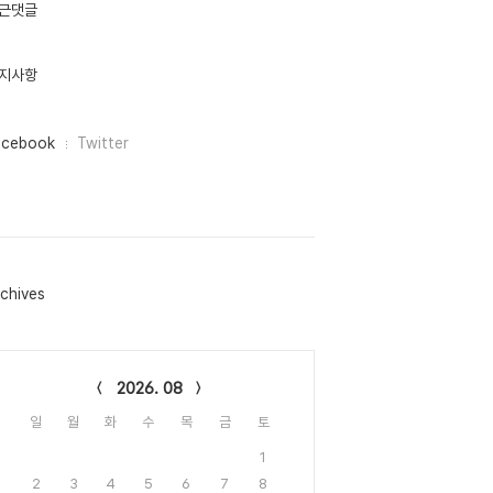
근댓글
지사항
acebook
Twitter
chives
lendar
2026. 08
일
월
화
수
목
금
토
1
2
3
4
5
6
7
8