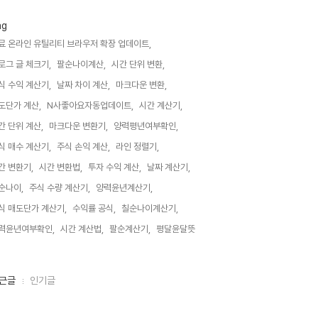
ag
료 온라인 유틸리티 브라우저 확장 업데이트,
로그 글 체크기,
팔순나이계산,
시간 단위 변환,
식 수익 계산기,
날짜 차이 계산,
마크다운 변환,
도단가 계산,
N사좋아요자동업데이트,
시간 계산기,
간 단위 계산,
마크다운 변환기,
양력평년여부확인,
식 매수 계산기,
주식 손익 계산,
라인 정렬기,
간 변환기,
시간 변환법,
투자 수익 계산,
날짜 계산기,
순나이,
주식 수량 계산기,
양력윤년계산기,
식 매도단가 계산기,
수익률 공식,
칠순나이계산기,
력윤년여부확인,
시간 계산법,
팔순계산기,
평달윤달뜻,
근글
인기글