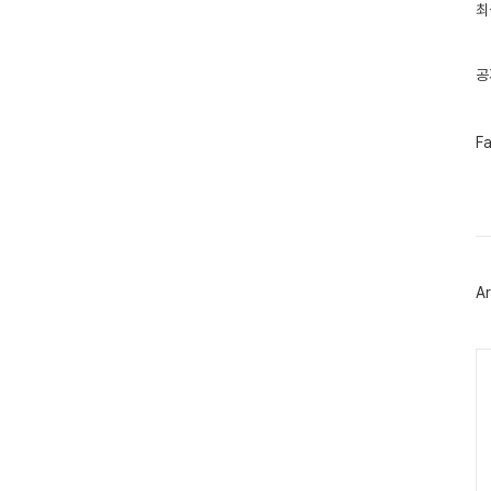
인
최
기
글
공
페
F
이
스
북
트
위
터
플
러
Ar
그
인
Ca