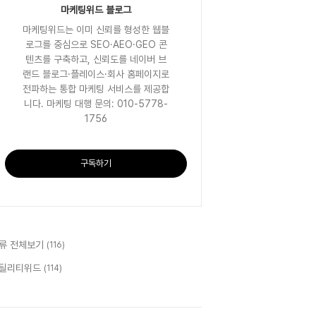
마케팅위드 블로그
마케팅위드는 이미 신뢰를 형성한 웹블
로그를 중심으로 SEO·AEO·GEO 콘
텐츠를 구축하고, 신뢰도를 네이버 브
랜드 블로그·플레이스·회사 홈페이지로
전파하는 통합 마케팅 서비스를 제공합
니다. 마케팅 대행 문의: 010-5778-
1756
구독하기
류 전체보기
(116)
틸리티위드
(114)