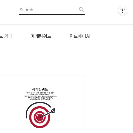
드 카페
마케팅위드
위드애니AI