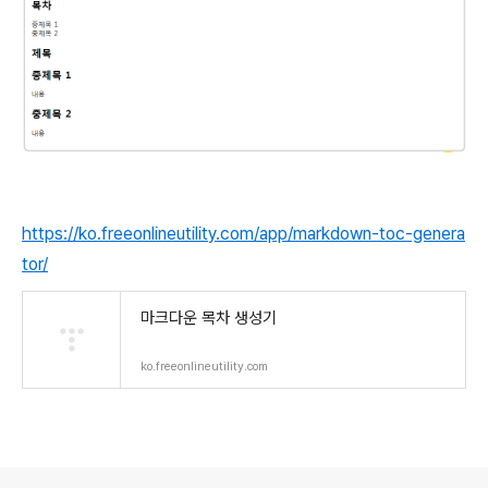
https://ko.freeonlineutility.com/app/markdown-toc-genera
tor/
마크다운 목차 생성기
ko.freeonlineutility.com
로그 정보