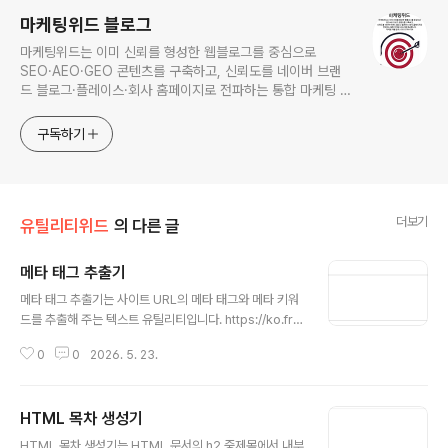
마케팅위드 블로그
마케팅위드는 이미 신뢰를 형성한 웹블로그를 중심으로
SEO·AEO·GEO 콘텐츠를 구축하고, 신뢰도를 네이버 브랜
드 블로그·플레이스·회사 홈페이지로 전파하는 통합 마케팅 서
비스를 제공합니다. 마케팅 대행 문의: 010-5778-1756
구독하기
더보기
유틸리티위드
의 다른 글
메타 태그 추출기
글 내용
메타 태그 추출기는 사이트 URL의 메타 태그와 메타 키워
드를 추출해 주는 텍스트 유틸리티입니다. https://ko.fre
eonlineutility.com/app/meta-tag-extractor/ 메타
0
0
2026. 5. 23.
태그 추출기메타 태그 추출기는 사이트 URL의 메타 태그
와 메타 키워드를 추출해 주는 SEO 유틸리티입니다.ko.fr
eeonlineutility.com
HTML 목차 생성기
글 내용
HTML 목차 생성기는 HTML 문서의 h2 중제목에서 내부