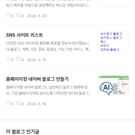
링크 목차를 자동으로 생성해주는 텍스트 유틸리티입니다.
https://ko.freeonlineutility.com/app/html-toc-ge
0
0
2026. 5. 20.
nerator/ HTML 목차 생성기마크다운 목차 생성기는 H
TML 문서의 h2 중제목에서 내부 링크 목차를 자동으로
생성해주는 텍스트 유틸리티입니다.ko.freeonlineutilit
SNS 사이트 리스트
y.com
글 내용
다양한 SNS 사이트와 플랫폼 종류를 한눈에 정리했습니
다.블로그, 카페, 사진 공유, 동영상, 지도 기반 서비스, 채팅
및 커뮤니티형 플랫폼까지 대표적인 SNS 유형과 특징을
0
0
2026. 5. 19.
함께 소개합니다.또한 각 플랫폼의 활용 방법과 검색 노출
에 도움이 되는 SEO 활용 팁까지 함께 알아보며, 온라인
마케팅과 콘텐츠 운영에 도움이 될 수 있는 정보들을 정리
홈페이지형 네이버 블로그 만들기
해보았습니다. SEO 관점에서 본 SNS 사이트의 중요성S
글 내용
NS( Social Networking Service) 는 단순한 소셜 플
홈페이지형 네이버 블로그는 일반적인 블로그 형태와 달
랫폼을 넘어, 검색 엔진 최적화 (SEO)에도 긍정적인 영향
리, 기업 홈페이지처럼 보이도록 디자인한 네이버 블로그
을 미칠 수있습니다. SNS를 활용하면 웹사이트의 검색 가
를 의미합니다.보통 네이버 블로그 관리 기능에서 상단 커
시성을 높이고, 방문자 유입을 늘릴 수 있습니다. 1. SNS가
0
0
2026. 5. 18.
버 영역에 넓은 대표 이미지를 적용하고, 해당 이미지 안에
SEO에 미치는 영향백링크(Backlink) 효과: SN..
이미지맵 기능을 활용해 메뉴 버튼을 연결합니다.이를 통
해 방문자는 상단 메뉴를 클릭하여 회사소개, 서비스안내,
문의, 오시는길 등의 페이지로 바로 이동할 수 있으며, 전체
적으로 브랜드 홈페이지와 비슷한 분위기의 블로그를 구성
이 블로그 인기글