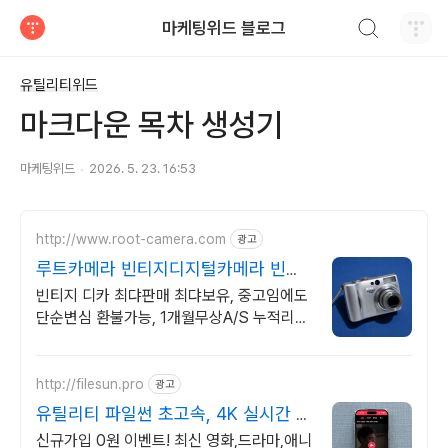
검색하기
마케팅위드 블로그
티스토리
유틸리티위드
마크다운 목차 생성기
마케팅위드
2026. 5. 23. 16:53
http://www.root-camera.com
광고
루트카메라 빈티지디지털카메라 빈티
지 디카 디지털카메라
빈티지 디카 최댜판매 최댜보유, 중고임에도
단순변심 환불가능, 1개월무상A/S 누적리뷰
수 2000건 이상, 회원가입 시 적립금
5,000원
http://filesun.pro
광고
유틸리티 파일썬 초고속, 4K 실시간 보
기!
신규가입 0원 이벤트! 최신 영화,드라마,애니