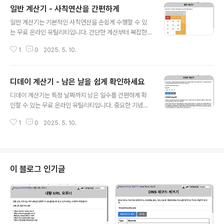
일반 계산기 - 사칙연산을 간편하게
글 내용
일반 계산기는 기본적인 사칙연산을 손쉽게 수행할 수 있
는 무료 온라인 유틸리티입니다. 간단한 계산부터 복잡한
연산까지, 웹 브라우저에서 바로 사용할 수 있어 언제 어디
1
0
2025. 5. 10.
서든 빠르고 쉽게 계산할 수 있습니다.일반 계산기 가기 일
반 계산기의 주요 기능간편한 계산: 더하기, 빼기, 곱하기,
나누기 등 기본적인 사칙연산을 지원백분율 계산: 숫자의
디데이 계산기 - 남은 날을 쉽게 확인하세요
백분율을 손쉽게 계산 가능결과 즉시 확인: 계산된 결과를
글 내용
실시간으로 바로 확인모든 디바이스에서 지원: 모바일, 태
디데이 계산기는 특정 날짜까지 남은 일수를 간편하게 확
블릿, PC 등 모든 디바이스에서 원활히 사용 가능일반 계
인할 수 있는 무료 온라인 유틸리티입니다. 중요한 기념일
산기 가기일반 계산기 사용 방법일반 계산기 페이지로 이
이나 시험일까지 남은 기간을 손쉽게 계산해보세요. 디데
동합니다.계산기를 사용하여 원하는 숫자와 연산을 입력합
1
0
2025. 5. 10.
이 계산기 바로가기디데이 계산기의 주요 기능정확한 날짜
니다.결과를 실시간으로 확인하고 필요한 계산을 반복합니
계산: 오늘을 기준으로 남은 일수를 즉시 확인간편한 입력:
다.계산기 화면에서 직접 결과를 확..
원하는 날짜만 선택하면 자동 계산다양한 활용 가능: 수능,
기념일, 면접일 등 다양한 용도에 활용설치 불필요: 별도의
앱 없이 브라우저에서 바로 이용 가능디데이 계산기 가기
이 블로그 인기글
디데이 계산기 사용 방법디데이 계산기 페이지로 접속합니
다.목표 날짜를 선택합니다.‘계산하기’ 버튼을 클릭하면 오
늘 기준으로 며칠 남았는지 표시됩니다.‘초기화’ 버튼으로
날짜를 다시 설정할 수 있습니다.디데이 계산기, 이런 상황
에 유용해요!중요한 시험일이나 결혼기념..